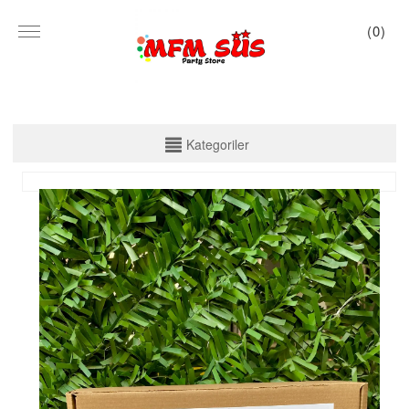
(
0
)
KATEGORİLER
Kategoriler
PARTİ SET KUTU
TABAK VE BARDAK
PEÇETE
MASA ÖRTÜSÜ
ZARF BANNER
ZARF VARAKLI BANNER
KALİGRAFİ BANNER
MISIR KUTU