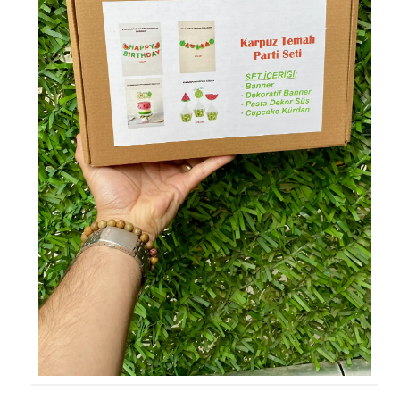
KÜRDAN
PASTA SÜSLERİ
ÜÇGEN FLAMA
MASA ETEĞİ
PERDE - ARKA FON SÜS
KONUŞMA BALONU
DEKORATİF BANNER
AYICIK - RETRO PARTİ MALZEMELERİ
HASIR PARTİ MALZEMELERİ
YARIM YAŞ PARTİ MALZEMELERİ
PAPATYA PARTİ MALZEMELERİ
ÇİLEK PARTİ MALZEMELERİ