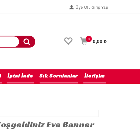
Üye Ol / Giriş Yap
0
0,00 ₺
l
İptal İade
Sık Sorulanlar
İletişim
Anasayfa
Hoşgeldiniz Eva Banner