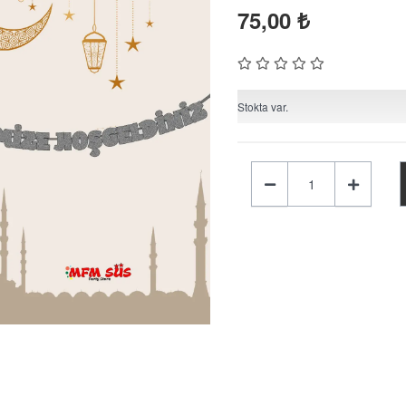
75,00
₺
Stokta var.