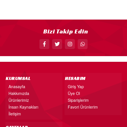
18” FOLYO BALON
34” FOLYO BALON
40” FOLYO BALON
Bizi Takip Edin
MUM
RAKAM MUM
PLEKSİ ÜRÜNLER
KURUMSAL
HESABIM
Anasayfa
Giriş Yap
Hakkımızda
Üye Ol
Ürünlerimiz
Siparişlerim
İnsan Kaynakları
Favori Ürünlerim
İletişim