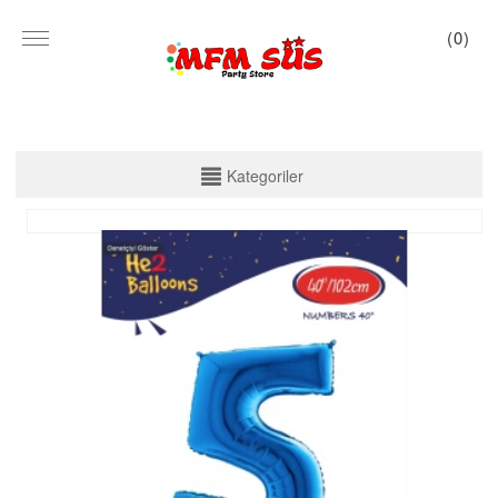
(
0
)
KATEGORİLER
Kategoriler
PARTİ SET KUTU
TABAK VE BARDAK
PEÇETE
MASA ÖRTÜSÜ
ZARF BANNER
ZARF VARAKLI BANNER
KALİGRAFİ BANNER
MISIR KUTU