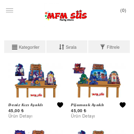
(
0
)
Kategoriler
Sırala
Filtrele
KATEGORİLER
FİLTRELEME
PARTİ SET KUTU
Fiyat Aralığı
TABAK VE BARDAK
PEÇETE
Arama Yap
MASA ÖRTÜSÜ
Deniz Kızı Ayaklı
Pijamask Ayaklı
45,00
₺
45,00
₺
Pano 5'li
Pano 5’li
ZARF BANNER
Ürün Detayı
Ürün Detayı
ZARF VARAKLI BANNER