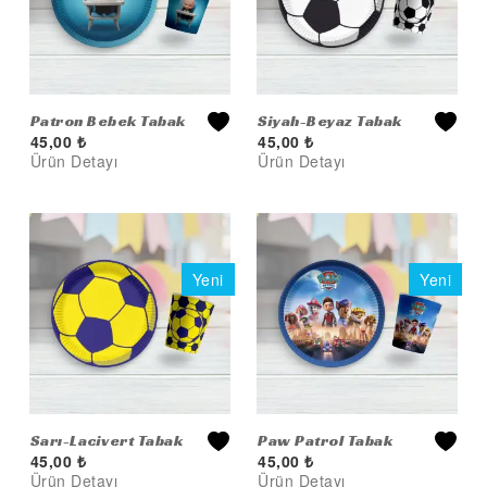
ÇİLEK PARTİ MALZEMELERİ
KELEBEK PARTİ MALZEMELERİ
LİMON PARTİ MALZEMELERİ
KARPUZ PARTİ MALZEMELERİ
Patron Bebek Tabak
Siyah-Beyaz Tabak
45,00
₺
45,00
₺
+ Bardak Set
ve Bardak Set
KİRAZ PARTİ MALZEMELERİ
Ürün Detayı
Ürün Detayı
FUTBOL PARTİ MALZEMELERİ
BASKETBOL PARTİ MALZEMELERİ
AHŞAP PARTİ MALZEMELERİ
AYAKLI PANO
EVA PARTİ SÜSLERİ
PARTİ TAÇ ÇEŞİTLERİ
EVA KÜRDAN
Sarı-Lacivert Tabak
Paw Patrol Tabak
45,00
₺
45,00
₺
ve Bardak Set
ve Bardak Set
MİNİ PARTİ ŞAPKA
Ürün Detayı
Ürün Detayı