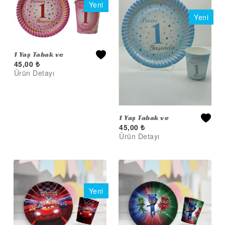
1 Yaş Tabak ve
45,00
₺
Bardak 8'li (Pembe)
Ürün Detayı
1 Yaş Tabak ve
45,00
₺
Bardak 8'li (Mavi)
Ürün Detayı