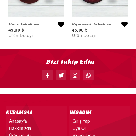
Cars Tabak ve
Pijamask Tabak ve
45,00
₺
45,00
₺
Bardak 8'li
Bardak Set
Ürün Detayı
Ürün Detayı
Bizi Takip Edin
KURUMSAL
HESABIM
Anasayfa
Giriş Yap
Hakkımızda
Üye Ol
Ürünlerimiz
Siparişlerim