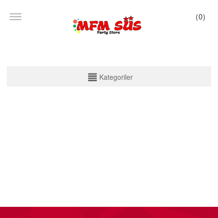
(
0
)
KATEGORİLER
Kategoriler
PARTİ SET KUTU
TABAK VE BARDAK
PEÇETE
MASA ÖRTÜSÜ
ZARF BANNER
ZARF VARAKLI BANNER
KALİGRAFİ BANNER
MISIR KUTU