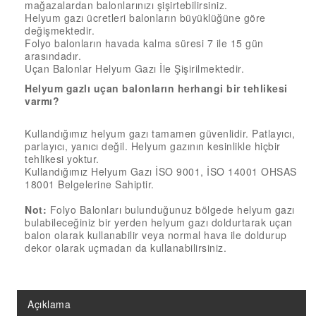
mağazalardan balonlarınızı şişirtebilirsiniz.
18” FOLYO BALON
Helyum gazı ücretleri balonların büyüklüğüne göre
34” FOLYO BALON
değişmektedir.
Folyo balonların havada kalma süresi 7 ile 15 gün
40” FOLYO BALON
arasındadır.
Uçan Balonlar Helyum Gazı İle Şişirilmektedir.
MUM
Helyum gazlı uçan balonların herhangi bir tehlikesi
varmı?
RAKAM MUM
PLEKSİ ÜRÜNLER
Kullandığımız helyum gazı tamamen güvenlidir. Patlayıcı,
parlayıcı, yanıcı değil. Helyum gazının kesinlikle hiçbir
tehlikesi yoktur.
Kullandığımız Helyum Gazı İSO 9001, İSO 14001 OHSAS
18001 Belgelerine Sahiptir.
Not:
Folyo Balonları bulunduğunuz bölgede helyum gazı
bulabileceğiniz bir yerden helyum gazı doldurtarak uçan
balon olarak kullanabilir veya normal hava ile doldurup
dekor olarak uçmadan da kullanabilirsiniz.
Açıklama