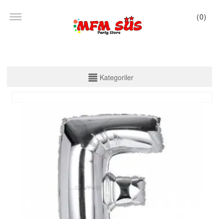
(
0
)
KATEGORİLER
Kategoriler
PARTİ SET KUTU
TABAK VE BARDAK
PEÇETE
MASA ÖRTÜSÜ
ZARF BANNER
ZARF VARAKLI BANNER
KALİGRAFİ BANNER
MISIR KUTU