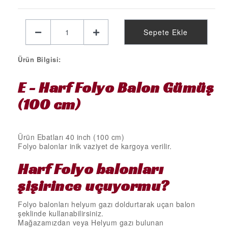
KELEBEK PARTİ MALZEMELERİ
LİMON PARTİ MALZEMELERİ
Sepete Ekle
KARPUZ PARTİ MALZEMELERİ
KİRAZ PARTİ MALZEMELERİ
Ürün Bilgisi:
FUTBOL PARTİ MALZEMELERİ
E - Harf Folyo Balon Gümüş
BASKETBOL PARTİ MALZEMELERİ
(100 cm)
AHŞAP PARTİ MALZEMELERİ
AYAKLI PANO
Ürün Ebatları 40 inch (100 cm)
EVA PARTİ SÜSLERİ
Folyo balonlar inik vaziyet de kargoya verilir.
PARTİ TAÇ ÇEŞİTLERİ
Harf Folyo
balonları
EVA KÜRDAN
şişirince uçuyormu?
MİNİ PARTİ ŞAPKA
Folyo balonları helyum gazı doldurtarak uçan balon
şeklinde kullanabilirsiniz.
KARAKTERLİ FOLYO BALON
Mağazamızdan veya Helyum gazı bulunan