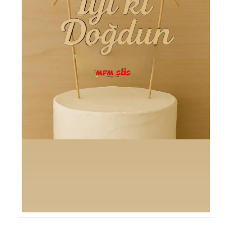
KÜRDAN
PASTA SÜSLERİ
ÜÇGEN FLAMA
MASA ETEĞİ
PERDE - ARKA FON SÜS
KONUŞMA BALONU
DEKORATİF BANNER
AYICIK - RETRO PARTİ MALZEMELERİ
HASIR PARTİ MALZEMELERİ
YARIM YAŞ PARTİ MALZEMELERİ
PAPATYA PARTİ MALZEMELERİ
ÇİLEK PARTİ MALZEMELERİ