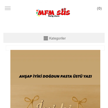
(
0
)
KATEGORİLER
Kategoriler
PARTİ SET KUTU
TABAK VE BARDAK
PEÇETE
MASA ÖRTÜSÜ
ZARF BANNER
ZARF VARAKLI BANNER
KALİGRAFİ BANNER
MISIR KUTU