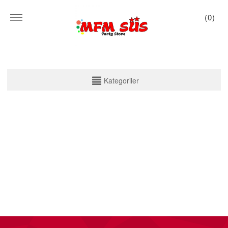
(
0
)
KATEGORİLER
Kategoriler
PARTİ SET KUTU
TABAK VE BARDAK
PEÇETE
MASA ÖRTÜSÜ
ZARF BANNER
ZARF VARAKLI BANNER
KALİGRAFİ BANNER
MISIR KUTU