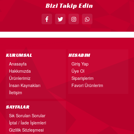
Bizi Takip Edin
KÜRDAN
PASTA SÜSLERİ
ÜÇGEN FLAMA
MASA ETEĞİ
PERDE - ARKA FON SÜS
KURUMSAL
HESABIM
KONUŞMA BALONU
Anasayfa
Giriş Yap
Hakkımızda
Üye Ol
DEKORATİF BANNER
Ürünlerimiz
Siparişlerim
AYICIK - RETRO PARTİ MALZEMELERİ
İnsan Kaynakları
Favori Ürünlerim
HASIR PARTİ MALZEMELERİ
İletişim
YARIM YAŞ PARTİ MALZEMELERİ
SAYFALAR
PAPATYA PARTİ MALZEMELERİ
Sık Sorulan Sorular
İptal / İade İşlemleri
ÇİLEK PARTİ MALZEMELERİ
Gizlilik Sözleşmesi