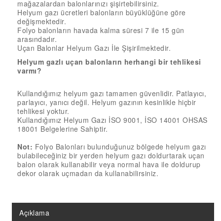
mağazalardan balonlarınızı şişirtebilirsiniz.
18” FOLYO BALON
Helyum gazı ücretleri balonların büyüklüğüne göre
34” FOLYO BALON
değişmektedir.
Folyo balonların havada kalma süresi 7 ile 15 gün
40” FOLYO BALON
arasındadır.
Uçan Balonlar Helyum Gazı İle Şişirilmektedir.
MUM
Helyum gazlı uçan balonların herhangi bir tehlikesi
varmı?
RAKAM MUM
PLEKSİ ÜRÜNLER
Kullandığımız helyum gazı tamamen güvenlidir. Patlayıcı,
parlayıcı, yanıcı değil. Helyum gazının kesinlikle hiçbir
tehlikesi yoktur.
Kullandığımız Helyum Gazı İSO 9001, İSO 14001 OHSAS
18001 Belgelerine Sahiptir.
Not:
Folyo Balonları bulunduğunuz bölgede helyum gazı
bulabileceğiniz bir yerden helyum gazı doldurtarak uçan
balon olarak kullanabilir veya normal hava ile doldurup
dekor olarak uçmadan da kullanabilirsiniz.
Açıklama