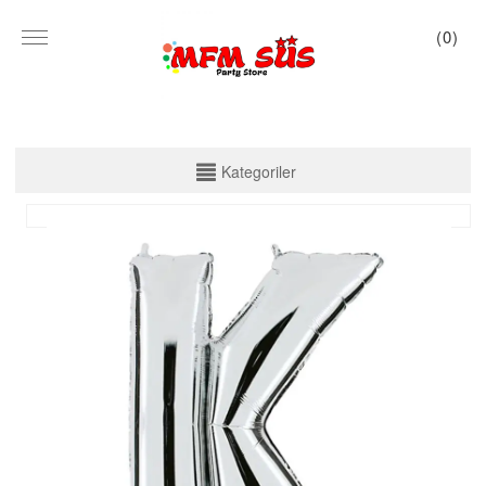
(
0
)
KATEGORİLER
Kategoriler
PARTİ SET KUTU
TABAK VE BARDAK
PEÇETE
MASA ÖRTÜSÜ
ZARF BANNER
ZARF VARAKLI BANNER
KALİGRAFİ BANNER
MISIR KUTU