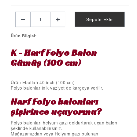
KELEBEK PARTİ MALZEMELERİ
LİMON PARTİ MALZEMELERİ
Sepete Ekle
KARPUZ PARTİ MALZEMELERİ
KİRAZ PARTİ MALZEMELERİ
Ürün Bilgisi:
FUTBOL PARTİ MALZEMELERİ
K - Harf Folyo Balon
BASKETBOL PARTİ MALZEMELERİ
Gümüş (100 cm)
AHŞAP PARTİ MALZEMELERİ
AYAKLI PANO
Ürün Ebatları 40 inch (100 cm)
EVA PARTİ SÜSLERİ
Folyo balonlar inik vaziyet de kargoya verilir.
PARTİ TAÇ ÇEŞİTLERİ
Harf Folyo
balonları
EVA KÜRDAN
şişirince uçuyormu?
MİNİ PARTİ ŞAPKA
Folyo balonları helyum gazı doldurtarak uçan balon
şeklinde kullanabilirsiniz.
KARAKTERLİ FOLYO BALON
Mağazamızdan veya Helyum gazı bulunan