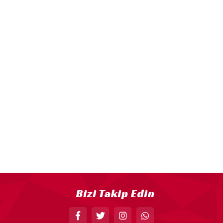
KELEBEK PARTİ MALZEMELERİ
LİMON PARTİ MALZEMELERİ
KARPUZ PARTİ MALZEMELERİ
KİRAZ PARTİ MALZEMELERİ
FUTBOL PARTİ MALZEMELERİ
BASKETBOL PARTİ MALZEMELERİ
AHŞAP PARTİ MALZEMELERİ
AYAKLI PANO
EVA PARTİ SÜSLERİ
PARTİ TAÇ ÇEŞİTLERİ
EVA KÜRDAN
Bizi Takip Edin
MİNİ PARTİ ŞAPKA
KARAKTERLİ FOLYO BALON