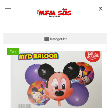
(
0
)
KATEGORİLER
Kategoriler
PARTİ SET KUTU
Yeni
TABAK VE BARDAK
PEÇETE
MASA ÖRTÜSÜ
ZARF BANNER
ZARF VARAKLI BANNER
KALİGRAFİ BANNER
MISIR KUTU