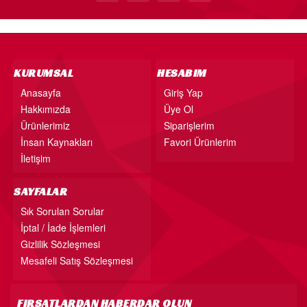
18” FOLYO BALON
34” FOLYO BALON
40” FOLYO BALON
KURUMSAL
HESABIM
MUM
Anasayfa
Giriş Yap
RAKAM MUM
Hakkımızda
Üye Ol
PLEKSİ ÜRÜNLER
Ürünlerimiz
Siparişlerim
İnsan Kaynakları
Favori Ürünlerim
İletişim
SAYFALAR
Sık Sorulan Sorular
İptal / İade İşlemleri
Gizlilik Sözleşmesi
Mesafeli Satış Sözleşmesi
FIRSATLARDAN HABERDAR OLUN