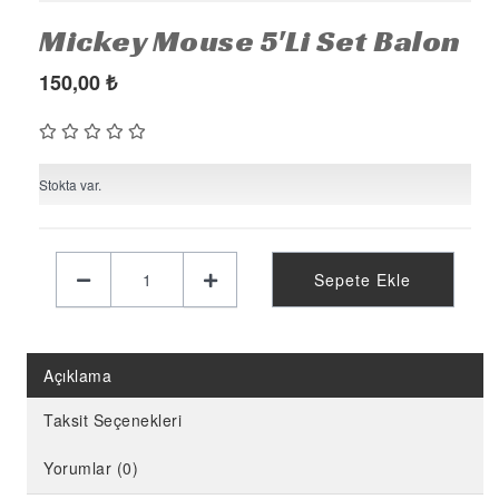
KÜRDAN
Mickey Mouse 5'Li Set Balon
PASTA SÜSLERİ
150,00
₺
ÜÇGEN FLAMA
MASA ETEĞİ
Stokta var.
PERDE - ARKA FON SÜS
KONUŞMA BALONU
DEKORATİF BANNER
Sepete Ekle
AYICIK - RETRO PARTİ MALZEMELERİ
HASIR PARTİ MALZEMELERİ
Açıklama
YARIM YAŞ PARTİ MALZEMELERİ
Taksit Seçenekleri
PAPATYA PARTİ MALZEMELERİ
ÇİLEK PARTİ MALZEMELERİ
Yorumlar (0)