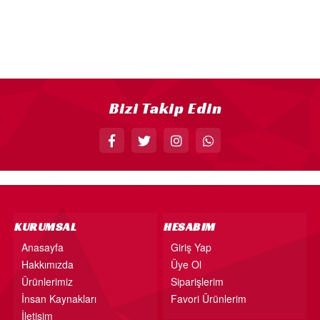
18” FOLYO BALON
34” FOLYO BALON
40” FOLYO BALON
MUM
RAKAM MUM
Bizi Takip Edin
PLEKSİ ÜRÜNLER
KURUMSAL
HESABIM
Anasayfa
Giriş Yap
Hakkımızda
Üye Ol
Ürünlerimiz
Siparişlerim
İnsan Kaynakları
Favori Ürünlerim
İletişim