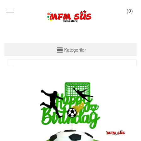
(
0
)
KATEGORİLER
Kategoriler
PARTİ SET KUTU
TABAK VE BARDAK
PEÇETE
MASA ÖRTÜSÜ
ZARF BANNER
ZARF VARAKLI BANNER
KALİGRAFİ BANNER
MISIR KUTU