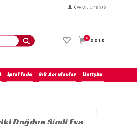
Üye Ol / Giriş Yap
0
0,00 ₺
l
İptal İade
Sık Sorulanlar
İletişim
Anasayfa
yiki Doğdun Simli Eva