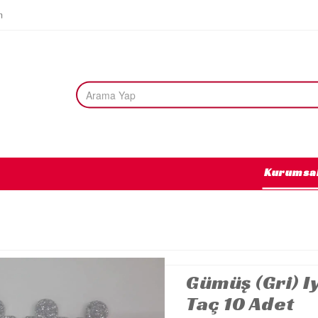
m
Kurumsa
Gümüş (gri) I
Taç 10 Adet