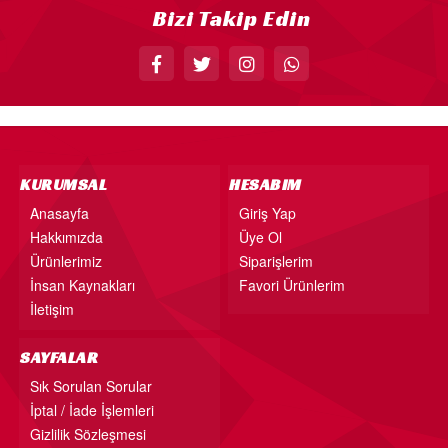
Bizi Takip Edin
KÜRDAN
PASTA SÜSLERİ
ÜÇGEN FLAMA
MASA ETEĞİ
PERDE - ARKA FON SÜS
KURUMSAL
HESABIM
KONUŞMA BALONU
Anasayfa
Giriş Yap
Hakkımızda
Üye Ol
DEKORATİF BANNER
Ürünlerimiz
Siparişlerim
AYICIK - RETRO PARTİ MALZEMELERİ
İnsan Kaynakları
Favori Ürünlerim
HASIR PARTİ MALZEMELERİ
İletişim
YARIM YAŞ PARTİ MALZEMELERİ
SAYFALAR
PAPATYA PARTİ MALZEMELERİ
Sık Sorulan Sorular
İptal / İade İşlemleri
ÇİLEK PARTİ MALZEMELERİ
Gizlilik Sözleşmesi