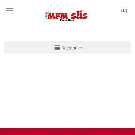
(
0
)
KATEGORİLER
Kategoriler
PARTİ SET KUTU
TABAK VE BARDAK
PEÇETE
MASA ÖRTÜSÜ
ZARF BANNER
ZARF VARAKLI BANNER
KALİGRAFİ BANNER
MISIR KUTU