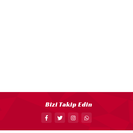
KELEBEK PARTİ MALZEMELERİ
LİMON PARTİ MALZEMELERİ
KARPUZ PARTİ MALZEMELERİ
KİRAZ PARTİ MALZEMELERİ
FUTBOL PARTİ MALZEMELERİ
BASKETBOL PARTİ MALZEMELERİ
AHŞAP PARTİ MALZEMELERİ
AYAKLI PANO
EVA PARTİ SÜSLERİ
PARTİ TAÇ ÇEŞİTLERİ
Bizi Takip Edin
EVA KÜRDAN
MİNİ PARTİ ŞAPKA
KARAKTERLİ FOLYO BALON