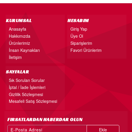
18” FOLYO BALON
34” FOLYO BALON
KURUMSAL
HESABIM
40” FOLYO BALON
Anasayfa
Giriş Yap
MUM
Hakkımızda
Üye Ol
Ürünlerimiz
Siparişlerim
RAKAM MUM
İnsan Kaynakları
Favori Ürünlerim
PLEKSİ ÜRÜNLER
İletişim
SAYFALAR
Sık Sorulan Sorular
İptal / İade İşlemleri
Gizlilik Sözleşmesi
Mesafeli Satış Sözleşmesi
FIRSATLARDAN HABERDAR OLUN
Ekle