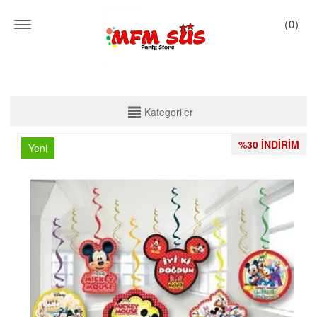
(
0
)
KATEGORİLER
Kategoriler
PARTİ SET KUTU
%30 İNDİRİM
Yeni
TABAK VE BARDAK
PEÇETE
MASA ÖRTÜSÜ
ZARF BANNER
ZARF VARAKLI BANNER
KALİGRAFİ BANNER
MISIR KUTU