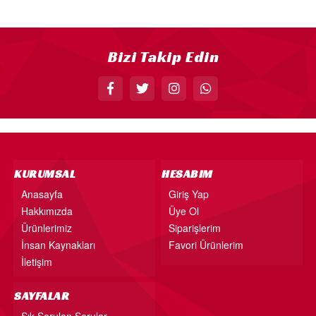
18” FOLYO BALON
34” FOLYO BALON
Bizi Takip Edin
40” FOLYO BALON
MUM
RAKAM MUM
PLEKSİ ÜRÜNLER
KURUMSAL
HESABIM
Anasayfa
Giriş Yap
Hakkımızda
Üye Ol
Ürünlerimiz
Siparişlerim
İnsan Kaynakları
Favori Ürünlerim
İletişim
SAYFALAR