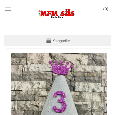
(
0
)
KATEGORİLER
Kategoriler
PARTİ SET KUTU
TABAK VE BARDAK
PEÇETE
MASA ÖRTÜSÜ
ZARF BANNER
ZARF VARAKLI BANNER
KALİGRAFİ BANNER
MISIR KUTU