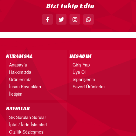
Bizi Takip Edin
KÜRDAN
PASTA SÜSLERİ
ÜÇGEN FLAMA
MASA ETEĞİ
PERDE - ARKA FON SÜS
KURUMSAL
HESABIM
KONUŞMA BALONU
Anasayfa
Giriş Yap
Hakkımızda
Üye Ol
DEKORATİF BANNER
Ürünlerimiz
Siparişlerim
AYICIK - RETRO PARTİ MALZEMELERİ
İnsan Kaynakları
Favori Ürünlerim
HASIR PARTİ MALZEMELERİ
İletişim
YARIM YAŞ PARTİ MALZEMELERİ
SAYFALAR
PAPATYA PARTİ MALZEMELERİ
Sık Sorulan Sorular
İptal / İade İşlemleri
ÇİLEK PARTİ MALZEMELERİ
Gizlilik Sözleşmesi