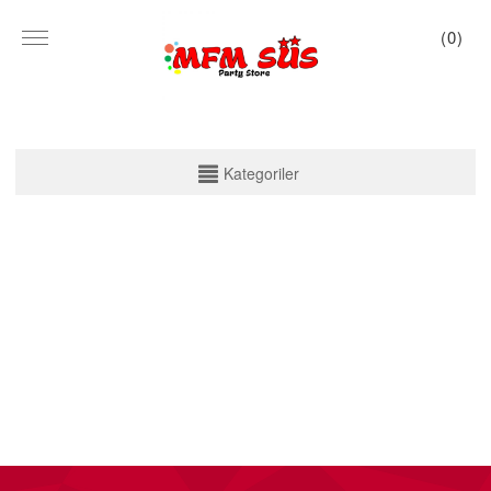
(
0
)
KATEGORİLER
Kategoriler
PARTİ SET KUTU
TABAK VE BARDAK
PEÇETE
MASA ÖRTÜSÜ
ZARF BANNER
ZARF VARAKLI BANNER
KALİGRAFİ BANNER
MISIR KUTU