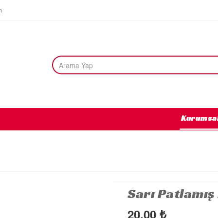
m
Kurumsa
Sarı Patlamış
20,00
₺