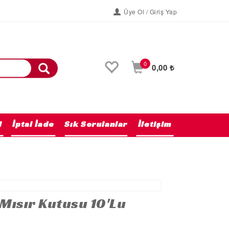
Üye Ol / Giriş Yap
0
0,00 ₺
l
İptal İade
Sık Sorulanlar
İletişim
Anasayfa
 Mısır Kutusu 10'Lu