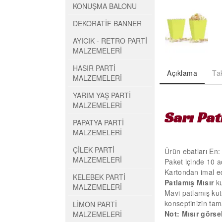
KONUŞMA BALONU
DEKORATİF BANNER
AYICIK - RETRO PARTİ
MALZEMELERİ
HASIR PARTİ
Açıklama
Ta
MALZEMELERİ
YARIM YAŞ PARTİ
MALZEMELERİ
Sarı Pat
PAPATYA PARTİ
MALZEMELERİ
ÇİLEK PARTİ
Ürün ebatları En
MALZEMELERİ
Paket içinde 10 a
Kartondan imal edi
KELEBEK PARTİ
Patlamış Mısır
k
MALZEMELERİ
Mavi patlamış kutu
konseptinizin tama
LİMON PARTİ
Not: Mısır görsel
MALZEMELERİ