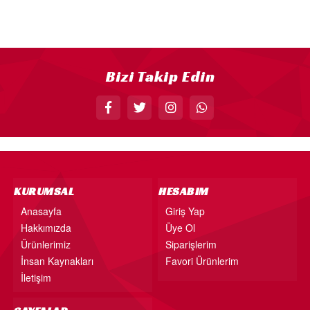
18” FOLYO BALON
34” FOLYO BALON
40” FOLYO BALON
Bizi Takip Edin
MUM
RAKAM MUM
PLEKSİ ÜRÜNLER
KURUMSAL
HESABIM
Anasayfa
Giriş Yap
Hakkımızda
Üye Ol
Ürünlerimiz
Siparişlerim
İnsan Kaynakları
Favori Ürünlerim
İletişim