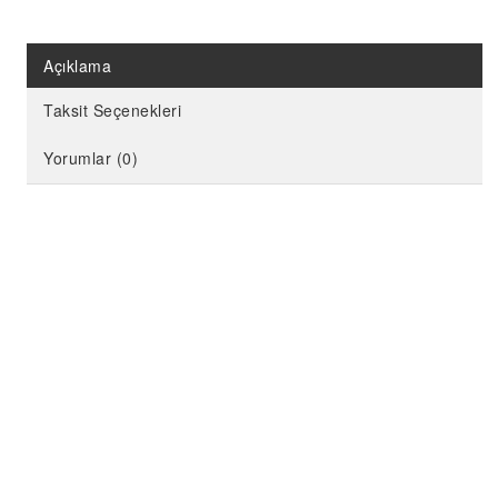
KELEBEK PARTİ MALZEMELERİ
LİMON PARTİ MALZEMELERİ
Açıklama
KARPUZ PARTİ MALZEMELERİ
Taksit Seçenekleri
KİRAZ PARTİ MALZEMELERİ
FUTBOL PARTİ MALZEMELERİ
Yorumlar (0)
BASKETBOL PARTİ MALZEMELERİ
AHŞAP PARTİ MALZEMELERİ
AYAKLI PANO
EVA PARTİ SÜSLERİ
PARTİ TAÇ ÇEŞİTLERİ
EVA KÜRDAN
MİNİ PARTİ ŞAPKA
KARAKTERLİ FOLYO BALON