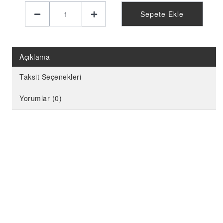
KELEBEK PARTİ MALZEMELERİ
Sepete Ekle
LİMON PARTİ MALZEMELERİ
KARPUZ PARTİ MALZEMELERİ
KİRAZ PARTİ MALZEMELERİ
Açıklama
FUTBOL PARTİ MALZEMELERİ
Taksit Seçenekleri
BASKETBOL PARTİ MALZEMELERİ
Yorumlar (0)
AHŞAP PARTİ MALZEMELERİ
AYAKLI PANO
EVA PARTİ SÜSLERİ
PARTİ TAÇ ÇEŞİTLERİ
EVA KÜRDAN
MİNİ PARTİ ŞAPKA
KARAKTERLİ FOLYO BALON