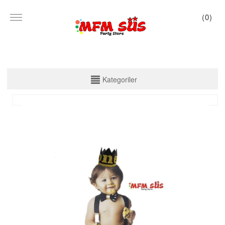
(
0
)
KATEGORİLER
Kategoriler
PARTİ SET KUTU
TABAK VE BARDAK
PEÇETE
MASA ÖRTÜSÜ
ZARF BANNER
ZARF VARAKLI BANNER
KALİGRAFİ BANNER
MISIR KUTU