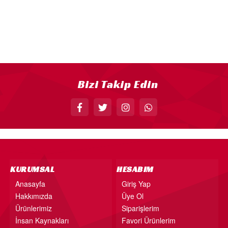
18” FOLYO BALON
34” FOLYO BALON
40” FOLYO BALON
MUM
RAKAM MUM
Bizi Takip Edin
PLEKSİ ÜRÜNLER
KURUMSAL
HESABIM
Anasayfa
Giriş Yap
Hakkımızda
Üye Ol
Ürünlerimiz
Siparişlerim
İnsan Kaynakları
Favori Ürünlerim