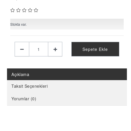
KELEBEK PARTİ MALZEMELERİ
LİMON PARTİ MALZEMELERİ
KARPUZ PARTİ MALZEMELERİ
Stokta var.
KİRAZ PARTİ MALZEMELERİ
FUTBOL PARTİ MALZEMELERİ
Sepete Ekle
BASKETBOL PARTİ MALZEMELERİ
AHŞAP PARTİ MALZEMELERİ
AYAKLI PANO
Açıklama
EVA PARTİ SÜSLERİ
Taksit Seçenekleri
PARTİ TAÇ ÇEŞİTLERİ
Yorumlar (0)
EVA KÜRDAN
MİNİ PARTİ ŞAPKA
KARAKTERLİ FOLYO BALON