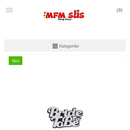
(
0
)
KATEGORİLER
Kategoriler
PARTİ SET KUTU
Yeni
TABAK VE BARDAK
PEÇETE
MASA ÖRTÜSÜ
ZARF BANNER
ZARF VARAKLI BANNER
KALİGRAFİ BANNER
MISIR KUTU