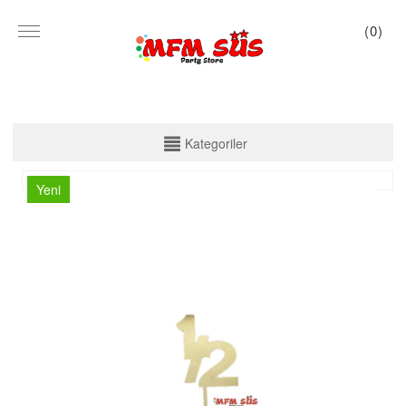
(
0
)
KATEGORİLER
Kategoriler
PARTİ SET KUTU
Yeni
TABAK VE BARDAK
PEÇETE
MASA ÖRTÜSÜ
ZARF BANNER
ZARF VARAKLI BANNER
KALİGRAFİ BANNER
MISIR KUTU