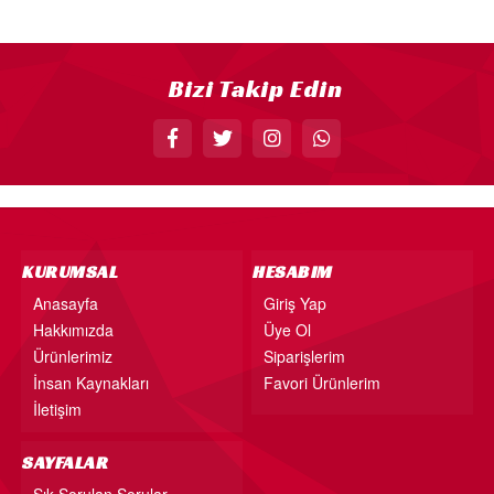
18” FOLYO BALON
34” FOLYO BALON
Bizi Takip Edin
40” FOLYO BALON
MUM
RAKAM MUM
PLEKSİ ÜRÜNLER
KURUMSAL
HESABIM
Anasayfa
Giriş Yap
Hakkımızda
Üye Ol
Ürünlerimiz
Siparişlerim
İnsan Kaynakları
Favori Ürünlerim
İletişim
SAYFALAR