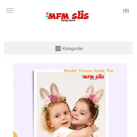
(
0
)
KATEGORİLER
Kategoriler
PARTİ SET KUTU
TABAK VE BARDAK
PEÇETE
MASA ÖRTÜSÜ
ZARF BANNER
ZARF VARAKLI BANNER
KALİGRAFİ BANNER
MISIR KUTU