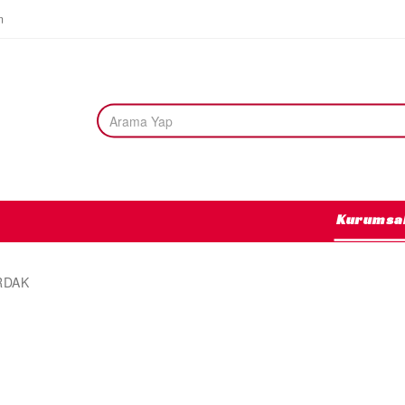
m
Kurumsa
RDAK