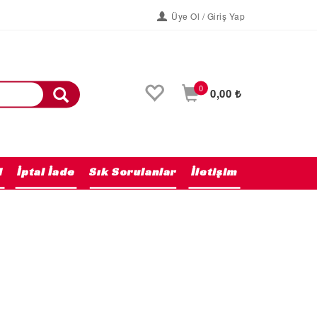
Üye Ol / Giriş Yap
0
0,00 ₺
l
İptal İade
Sık Sorulanlar
İletişim
Anasayfa