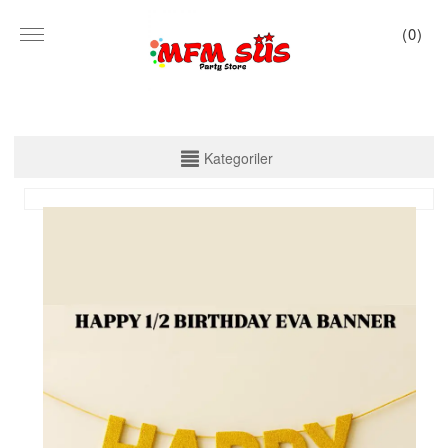
(
0
)
KATEGORİLER
Kategoriler
PARTİ SET KUTU
TABAK VE BARDAK
PEÇETE
MASA ÖRTÜSÜ
ZARF BANNER
ZARF VARAKLI BANNER
KALİGRAFİ BANNER
MISIR KUTU