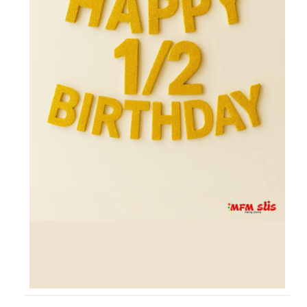
KÜRDAN
PASTA SÜSLERİ
ÜÇGEN FLAMA
MASA ETEĞİ
PERDE - ARKA FON SÜS
KONUŞMA BALONU
DEKORATİF BANNER
AYICIK - RETRO PARTİ MALZEMELERİ
HASIR PARTİ MALZEMELERİ
YARIM YAŞ PARTİ MALZEMELERİ
PAPATYA PARTİ MALZEMELERİ
ÇİLEK PARTİ MALZEMELERİ