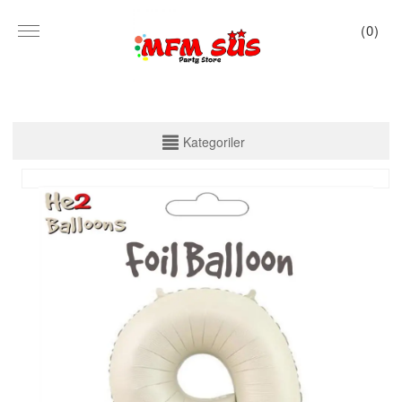
(
0
)
KATEGORİLER
Kategoriler
PARTİ SET KUTU
TABAK VE BARDAK
PEÇETE
MASA ÖRTÜSÜ
ZARF BANNER
ZARF VARAKLI BANNER
KALİGRAFİ BANNER
MISIR KUTU