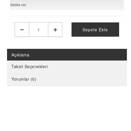
KELEBEK PARTİ MALZEMELERİ
Stokta var.
LİMON PARTİ MALZEMELERİ
KARPUZ PARTİ MALZEMELERİ
Sepete Ekle
KİRAZ PARTİ MALZEMELERİ
FUTBOL PARTİ MALZEMELERİ
BASKETBOL PARTİ MALZEMELERİ
Açıklama
AHŞAP PARTİ MALZEMELERİ
Taksit Seçenekleri
AYAKLI PANO
Yorumlar (0)
EVA PARTİ SÜSLERİ
PARTİ TAÇ ÇEŞİTLERİ
EVA KÜRDAN
MİNİ PARTİ ŞAPKA
KARAKTERLİ FOLYO BALON