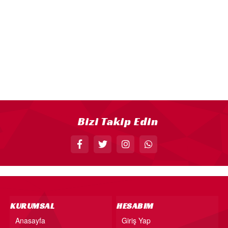
18” FOLYO BALON
34” FOLYO BALON
40” FOLYO BALON
MUM
RAKAM MUM
PLEKSİ ÜRÜNLER
Bizi Takip Edin
KURUMSAL
HESABIM
Anasayfa
Giriş Yap