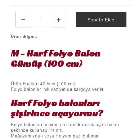
KELEBEK PARTİ MALZEMELERİ
LİMON PARTİ MALZEMELERİ
Sepete Ekle
KARPUZ PARTİ MALZEMELERİ
KİRAZ PARTİ MALZEMELERİ
Ürün Bilgisi:
FUTBOL PARTİ MALZEMELERİ
M - Harf Folyo Balon
BASKETBOL PARTİ MALZEMELERİ
Gümüş (100 cm)
AHŞAP PARTİ MALZEMELERİ
AYAKLI PANO
Ürün Ebatları 40 inch (100 cm)
EVA PARTİ SÜSLERİ
Folyo balonlar inik vaziyet de kargoya verilir.
PARTİ TAÇ ÇEŞİTLERİ
Harf Folyo
balonları
EVA KÜRDAN
şişirince uçuyormu?
MİNİ PARTİ ŞAPKA
Folyo balonları helyum gazı doldurtarak uçan balon
şeklinde kullanabilirsiniz.
KARAKTERLİ FOLYO BALON
Mağazamızdan veya Helyum gazı bulunan