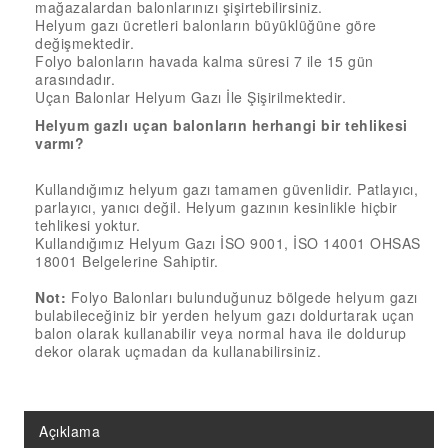
mağazalardan balonlarınızı şişirtebilirsiniz.
18” FOLYO BALON
Helyum gazı ücretleri balonların büyüklüğüne göre
34” FOLYO BALON
değişmektedir.
Folyo balonların havada kalma süresi 7 ile 15 gün
40” FOLYO BALON
arasındadır.
Uçan Balonlar Helyum Gazı İle Şişirilmektedir.
MUM
Helyum gazlı uçan balonların herhangi bir tehlikesi
varmı?
RAKAM MUM
PLEKSİ ÜRÜNLER
Kullandığımız helyum gazı tamamen güvenlidir. Patlayıcı,
parlayıcı, yanıcı değil. Helyum gazının kesinlikle hiçbir
tehlikesi yoktur.
Kullandığımız Helyum Gazı İSO 9001, İSO 14001 OHSAS
18001 Belgelerine Sahiptir.
Not:
Folyo Balonları bulunduğunuz bölgede helyum gazı
bulabileceğiniz bir yerden helyum gazı doldurtarak uçan
balon olarak kullanabilir veya normal hava ile doldurup
dekor olarak uçmadan da kullanabilirsiniz.
Açıklama