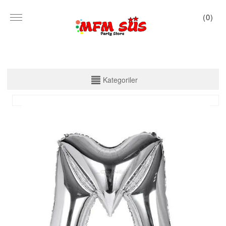
(
0
)
KATEGORİLER
Kategoriler
PARTİ SET KUTU
TABAK VE BARDAK
PEÇETE
MASA ÖRTÜSÜ
ZARF BANNER
ZARF VARAKLI BANNER
KALİGRAFİ BANNER
MISIR KUTU