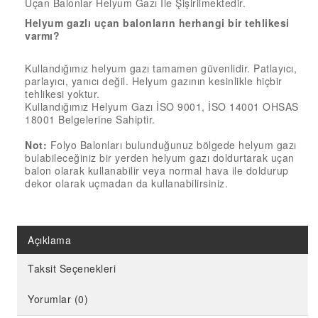
Uçan Balonlar Helyum Gazı İle Şişirilmektedir.
18” FOLYO BALON
Helyum gazlı uçan balonların herhangi bir tehlikesi
34” FOLYO BALON
varmı?
40” FOLYO BALON
Kullandığımız helyum gazı tamamen güvenlidir. Patlayıcı,
MUM
parlayıcı, yanıcı değil. Helyum gazının kesinlikle hiçbir
tehlikesi yoktur.
RAKAM MUM
Kullandığımız Helyum Gazı İSO 9001, İSO 14001 OHSAS
18001 Belgelerine Sahiptir.
PLEKSİ ÜRÜNLER
Not:
Folyo Balonları bulunduğunuz bölgede helyum gazı
bulabileceğiniz bir yerden helyum gazı doldurtarak uçan
balon olarak kullanabilir veya normal hava ile doldurup
dekor olarak uçmadan da kullanabilirsiniz.
Açıklama
Taksit Seçenekleri
Yorumlar (0)