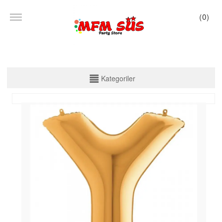
(
0
)
KATEGORİLER
Kategoriler
PARTİ SET KUTU
TABAK VE BARDAK
PEÇETE
MASA ÖRTÜSÜ
ZARF BANNER
ZARF VARAKLI BANNER
KALİGRAFİ BANNER
MISIR KUTU