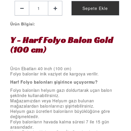
KELEBEK PARTİ MALZEMELERİ
Sepete Ekle
LİMON PARTİ MALZEMELERİ
KARPUZ PARTİ MALZEMELERİ
Ürün Bilgisi:
KİRAZ PARTİ MALZEMELERİ
Y - Harf Folyo Balon Gold
FUTBOL PARTİ MALZEMELERİ
(100 cm)
BASKETBOL PARTİ MALZEMELERİ
AHŞAP PARTİ MALZEMELERİ
Ürün Ebatları 40 inch (100 cm)
AYAKLI PANO
Folyo balonlar inik vaziyet de kargoya verilir.
EVA PARTİ SÜSLERİ
Harf Folyo
balonları şişirince uçuyormu?
Folyo balonları helyum gazı doldurtarak uçan balon
PARTİ TAÇ ÇEŞİTLERİ
şeklinde kullanabilirsiniz.
Mağazamızdan veya Helyum gazı bulunan
EVA KÜRDAN
mağazalardan balonlarınızı şişirtebilirsiniz.
Helyum gazı ücretleri balonların büyüklüğüne göre
MİNİ PARTİ ŞAPKA
değişmektedir.
Folyo balonların havada kalma süresi 7 ile 15 gün
KARAKTERLİ FOLYO BALON
arasındadır.