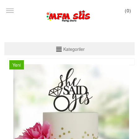
(
0
)
KATEGORİLER
Kategoriler
PARTİ SET KUTU
Yeni
TABAK VE BARDAK
PEÇETE
MASA ÖRTÜSÜ
ZARF BANNER
ZARF VARAKLI BANNER
KALİGRAFİ BANNER
MISIR KUTU