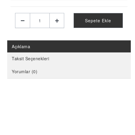
KELEBEK PARTİ MALZEMELERİ
LİMON PARTİ MALZEMELERİ
Sepete Ekle
KARPUZ PARTİ MALZEMELERİ
KİRAZ PARTİ MALZEMELERİ
FUTBOL PARTİ MALZEMELERİ
Açıklama
BASKETBOL PARTİ MALZEMELERİ
Taksit Seçenekleri
AHŞAP PARTİ MALZEMELERİ
Yorumlar (0)
AYAKLI PANO
EVA PARTİ SÜSLERİ
PARTİ TAÇ ÇEŞİTLERİ
EVA KÜRDAN
MİNİ PARTİ ŞAPKA
KARAKTERLİ FOLYO BALON