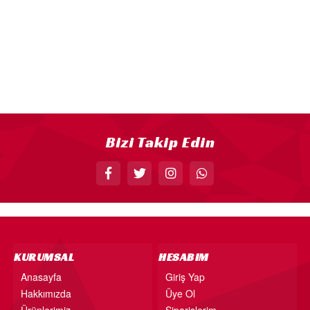
18” FOLYO BALON
34” FOLYO BALON
40” FOLYO BALON
MUM
RAKAM MUM
PLEKSİ ÜRÜNLER
Bizi Takip Edin
KURUMSAL
HESABIM
Anasayfa
Giriş Yap
Hakkımızda
Üye Ol