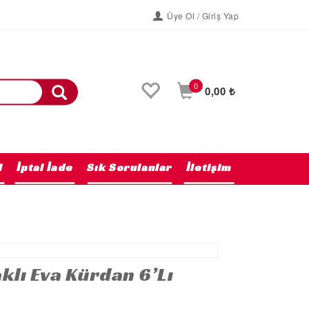
Üye Ol / Giriş Yap
0
0,00 ₺
l
İptal İade
Sık Sorulanlar
İletişim
Anasayfa
klı Eva Kürdan 6’lı