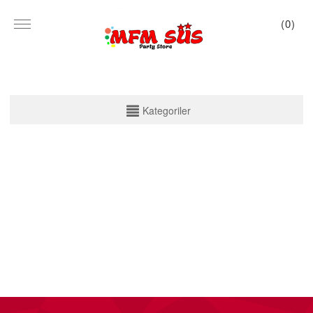
(
0
)
KATEGORİLER
Kategoriler
PARTİ SET KUTU
TABAK VE BARDAK
PEÇETE
MASA ÖRTÜSÜ
ZARF BANNER
ZARF VARAKLI BANNER
KALİGRAFİ BANNER
MISIR KUTU