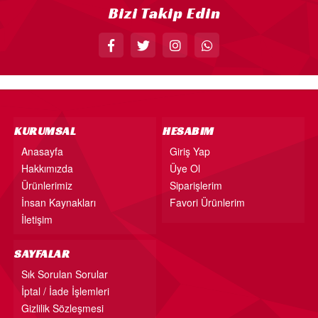
Bizi Takip Edin
KÜRDAN
PASTA SÜSLERİ
ÜÇGEN FLAMA
MASA ETEĞİ
PERDE - ARKA FON SÜS
KURUMSAL
HESABIM
KONUŞMA BALONU
Anasayfa
Giriş Yap
Hakkımızda
Üye Ol
DEKORATİF BANNER
Ürünlerimiz
Siparişlerim
AYICIK - RETRO PARTİ MALZEMELERİ
İnsan Kaynakları
Favori Ürünlerim
HASIR PARTİ MALZEMELERİ
İletişim
YARIM YAŞ PARTİ MALZEMELERİ
SAYFALAR
PAPATYA PARTİ MALZEMELERİ
Sık Sorulan Sorular
İptal / İade İşlemleri
ÇİLEK PARTİ MALZEMELERİ
Gizlilik Sözleşmesi