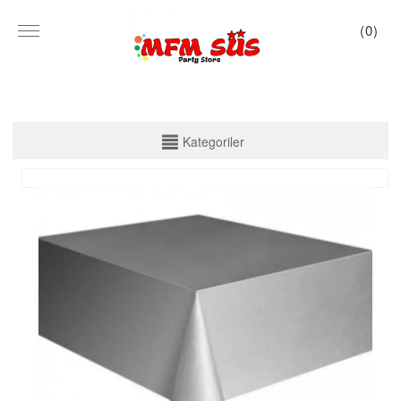
(
0
)
KATEGORİLER
Kategoriler
PARTİ SET KUTU
TABAK VE BARDAK
PEÇETE
MASA ÖRTÜSÜ
ZARF BANNER
ZARF VARAKLI BANNER
KALİGRAFİ BANNER
MISIR KUTU