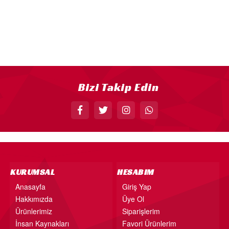
18” FOLYO BALON
34” FOLYO BALON
40” FOLYO BALON
MUM
RAKAM MUM
Bizi Takip Edin
PLEKSİ ÜRÜNLER
KURUMSAL
HESABIM
Anasayfa
Giriş Yap
Hakkımızda
Üye Ol
Ürünlerimiz
Siparişlerim
İnsan Kaynakları
Favori Ürünlerim