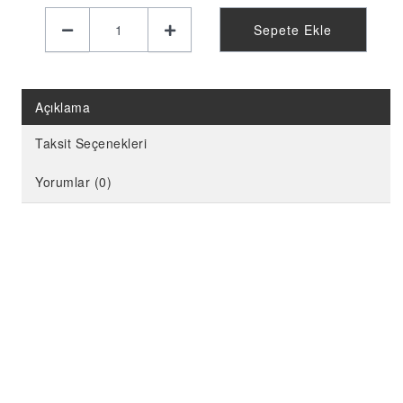
KELEBEK PARTİ MALZEMELERİ
Sepete Ekle
LİMON PARTİ MALZEMELERİ
KARPUZ PARTİ MALZEMELERİ
KİRAZ PARTİ MALZEMELERİ
Açıklama
FUTBOL PARTİ MALZEMELERİ
Taksit Seçenekleri
BASKETBOL PARTİ MALZEMELERİ
Yorumlar (0)
AHŞAP PARTİ MALZEMELERİ
AYAKLI PANO
EVA PARTİ SÜSLERİ
PARTİ TAÇ ÇEŞİTLERİ
EVA KÜRDAN
MİNİ PARTİ ŞAPKA
KARAKTERLİ FOLYO BALON