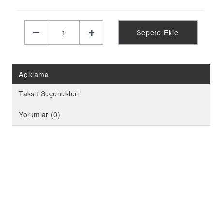
KELEBEK PARTİ MALZEMELERİ
LİMON PARTİ MALZEMELERİ
Sepete Ekle
KARPUZ PARTİ MALZEMELERİ
KİRAZ PARTİ MALZEMELERİ
FUTBOL PARTİ MALZEMELERİ
Açıklama
BASKETBOL PARTİ MALZEMELERİ
Taksit Seçenekleri
AHŞAP PARTİ MALZEMELERİ
Yorumlar (0)
AYAKLI PANO
EVA PARTİ SÜSLERİ
PARTİ TAÇ ÇEŞİTLERİ
EVA KÜRDAN
MİNİ PARTİ ŞAPKA
KARAKTERLİ FOLYO BALON