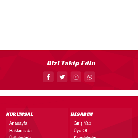
18” FOLYO BALON
34” FOLYO BALON
40” FOLYO BALON
MUM
RAKAM MUM
PLEKSİ ÜRÜNLER
Bizi Takip Edin
KURUMSAL
HESABIM
Anasayfa
Giriş Yap
Hakkımızda
Üye Ol
Ürünlerimiz
Siparişlerim