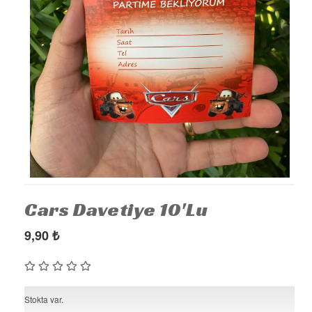
KÜRDAN
PASTA SÜSLERİ
ÜÇGEN FLAMA
MASA ETEĞİ
PERDE - ARKA FON SÜS
KONUŞMA BALONU
DEKORATİF BANNER
AYICIK - RETRO PARTİ MALZEMELERİ
Cars Davetiye 10'lu
HASIR PARTİ MALZEMELERİ
9,90
₺
YARIM YAŞ PARTİ MALZEMELERİ
PAPATYA PARTİ MALZEMELERİ
ÇİLEK PARTİ MALZEMELERİ
Stokta var.