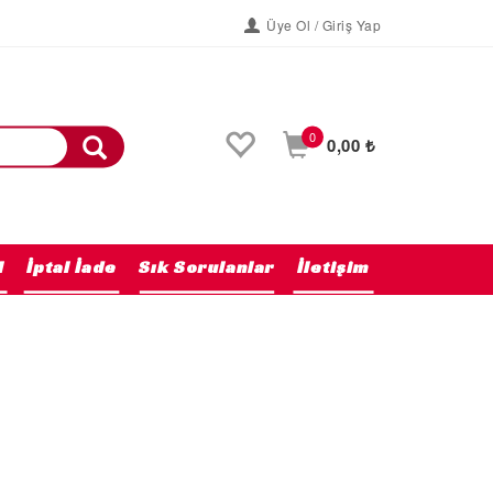
Üye Ol / Giriş Yap
0
0,00 ₺
l
İptal İade
Sık Sorulanlar
İletişim
Anasayfa