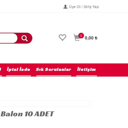
Üye Ol / Giriş Yap
0
0,00 ₺
l
İptal İade
Sık Sorulanlar
İletişim
Anasayfa
 Balon 10 ADET