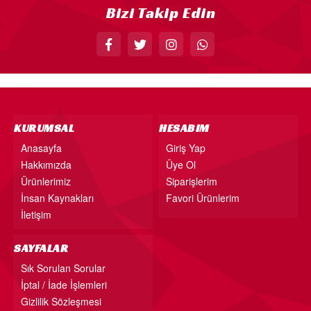
Bizi Takip Edin
KÜRDAN
PASTA SÜSLERİ
ÜÇGEN FLAMA
MASA ETEĞİ
PERDE - ARKA FON SÜS
KURUMSAL
HESABIM
KONUŞMA BALONU
Anasayfa
Giriş Yap
Hakkımızda
Üye Ol
DEKORATİF BANNER
Ürünlerimiz
Siparişlerim
AYICIK - RETRO PARTİ MALZEMELERİ
İnsan Kaynakları
Favori Ürünlerim
HASIR PARTİ MALZEMELERİ
İletişim
YARIM YAŞ PARTİ MALZEMELERİ
SAYFALAR
PAPATYA PARTİ MALZEMELERİ
Sık Sorulan Sorular
İptal / İade İşlemleri
ÇİLEK PARTİ MALZEMELERİ
Gizlilik Sözleşmesi