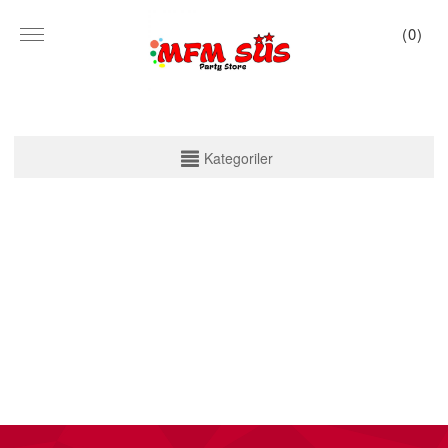
(
0
)
KATEGORİLER
Kategoriler
PARTİ SET KUTU
TABAK VE BARDAK
PEÇETE
MASA ÖRTÜSÜ
ZARF BANNER
ZARF VARAKLI BANNER
KALİGRAFİ BANNER
MISIR KUTU