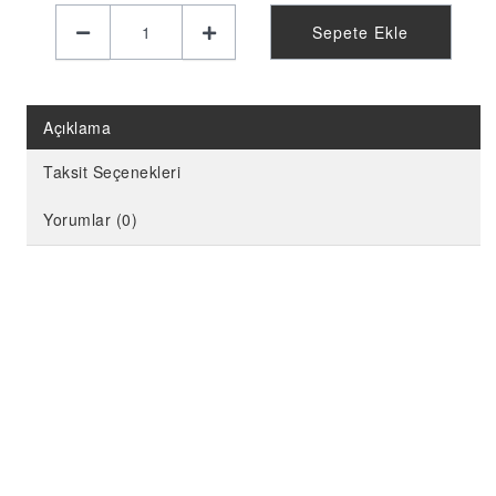
KELEBEK PARTİ MALZEMELERİ
Sepete Ekle
LİMON PARTİ MALZEMELERİ
KARPUZ PARTİ MALZEMELERİ
KİRAZ PARTİ MALZEMELERİ
Açıklama
FUTBOL PARTİ MALZEMELERİ
Taksit Seçenekleri
BASKETBOL PARTİ MALZEMELERİ
Yorumlar (0)
AHŞAP PARTİ MALZEMELERİ
AYAKLI PANO
EVA PARTİ SÜSLERİ
PARTİ TAÇ ÇEŞİTLERİ
EVA KÜRDAN
MİNİ PARTİ ŞAPKA
KARAKTERLİ FOLYO BALON