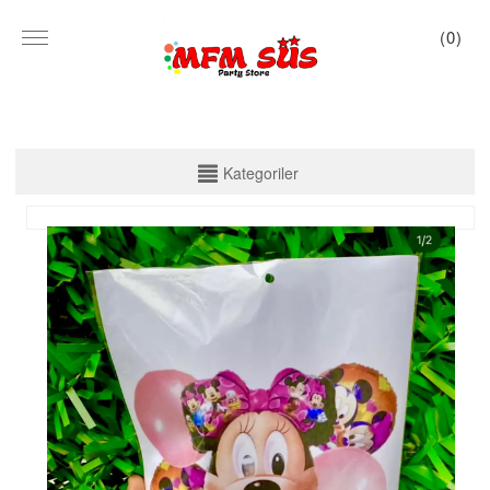
(
0
)
KATEGORİLER
Kategoriler
PARTİ SET KUTU
TABAK VE BARDAK
PEÇETE
MASA ÖRTÜSÜ
ZARF BANNER
ZARF VARAKLI BANNER
KALİGRAFİ BANNER
MISIR KUTU