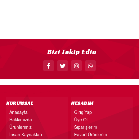
18” FOLYO BALON
34” FOLYO BALON
40” FOLYO BALON
MUM
RAKAM MUM
Bizi Takip Edin
PLEKSİ ÜRÜNLER
KURUMSAL
HESABIM
Anasayfa
Giriş Yap
Hakkımızda
Üye Ol
Ürünlerimiz
Siparişlerim
İnsan Kaynakları
Favori Ürünlerim