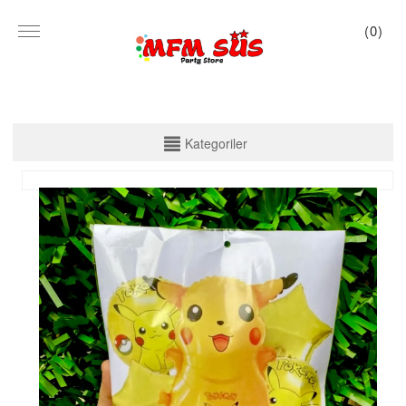
(
0
)
KATEGORİLER
Kategoriler
PARTİ SET KUTU
TABAK VE BARDAK
PEÇETE
MASA ÖRTÜSÜ
ZARF BANNER
ZARF VARAKLI BANNER
KALİGRAFİ BANNER
MISIR KUTU