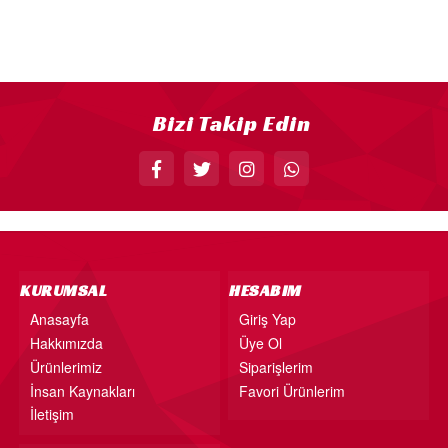
18” FOLYO BALON
34” FOLYO BALON
40” FOLYO BALON
MUM
Bizi Takip Edin
RAKAM MUM
PLEKSİ ÜRÜNLER
KURUMSAL
HESABIM
Anasayfa
Giriş Yap
Hakkımızda
Üye Ol
Ürünlerimiz
Siparişlerim
İnsan Kaynakları
Favori Ürünlerim
İletişim