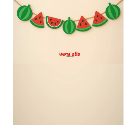
KÜRDAN
PASTA SÜSLERİ
ÜÇGEN FLAMA
MASA ETEĞİ
PERDE - ARKA FON SÜS
KONUŞMA BALONU
DEKORATİF BANNER
AYICIK - RETRO PARTİ MALZEMELERİ
HASIR PARTİ MALZEMELERİ
YARIM YAŞ PARTİ MALZEMELERİ
PAPATYA PARTİ MALZEMELERİ
ÇİLEK PARTİ MALZEMELERİ