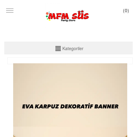
(
0
)
KATEGORİLER
Kategoriler
PARTİ SET KUTU
TABAK VE BARDAK
PEÇETE
MASA ÖRTÜSÜ
ZARF BANNER
ZARF VARAKLI BANNER
KALİGRAFİ BANNER
MISIR KUTU