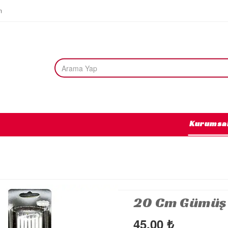
m
Kurumsa
20 Cm Gümüş 
45,00
₺