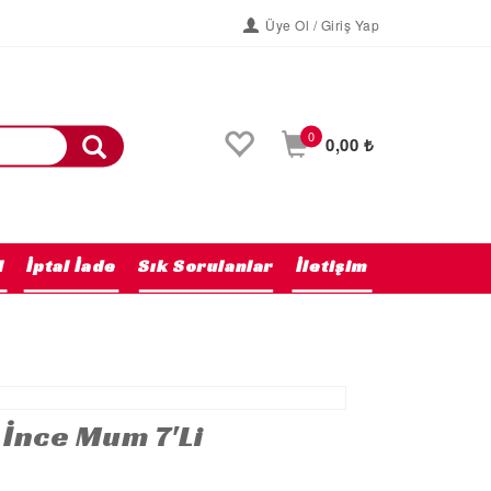
Üye Ol / Giriş Yap
0
0,00 ₺
l
İptal İade
Sık Sorulanlar
İletişim
Anasayfa
İnce Mum 7'li