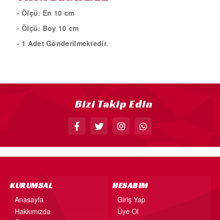
18” FOLYO BALON
- Ölçü: En 10 cm
34” FOLYO BALON
- Ölçü: Boy 10 cm
40” FOLYO BALON
- 1 Adet Gönderilmektedir.
MUM
RAKAM MUM
PLEKSİ ÜRÜNLER
Bizi Takip Edin
KURUMSAL
HESABIM
Anasayfa
Giriş Yap
Hakkımızda
Üye Ol