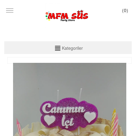
(
0
)
KATEGORİLER
Kategoriler
PARTİ SET KUTU
TABAK VE BARDAK
PEÇETE
MASA ÖRTÜSÜ
ZARF BANNER
ZARF VARAKLI BANNER
KALİGRAFİ BANNER
MISIR KUTU