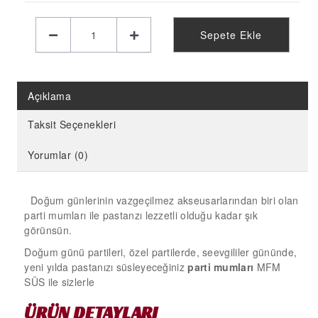
KELEBEK PARTİ MALZEMELERİ
LİMON PARTİ MALZEMELERİ
Sepete Ekle
KARPUZ PARTİ MALZEMELERİ
KİRAZ PARTİ MALZEMELERİ
Açıklama
FUTBOL PARTİ MALZEMELERİ
BASKETBOL PARTİ MALZEMELERİ
Taksit Seçenekleri
AHŞAP PARTİ MALZEMELERİ
Yorumlar (0)
AYAKLI PANO
EVA PARTİ SÜSLERİ
Doğum günlerinin vazgeçilmez akseusarlarından biri olan
parti mumları ile pastanzı lezzetli olduğu kadar şık
PARTİ TAÇ ÇEŞİTLERİ
görünsün.
EVA KÜRDAN
Doğum günü partileri, özel partilerde, seevgililer gününde,
yeni yılda pastanızı süsleyeceğiniz
parti mumları
MFM
MİNİ PARTİ ŞAPKA
SÜS ile sizlerle
KARAKTERLİ FOLYO BALON
ÜRÜN DETAYLARI