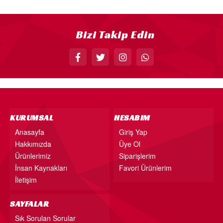
18” FOLYO BALON
34” FOLYO BALON
Bizi Takip Edin
40” FOLYO BALON
MUM
RAKAM MUM
PLEKSİ ÜRÜNLER
KURUMSAL
HESABIM
Anasayfa
Giriş Yap
Hakkımızda
Üye Ol
Ürünlerimiz
Siparişlerim
İnsan Kaynakları
Favori Ürünlerim
İletişim
SAYFALAR
Sık Sorulan Sorular