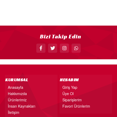
18” FOLYO BALON
34” FOLYO BALON
40” FOLYO BALON
MUM
Bizi Takip Edin
RAKAM MUM
PLEKSİ ÜRÜNLER
KURUMSAL
HESABIM
Anasayfa
Giriş Yap
Hakkımızda
Üye Ol
Ürünlerimiz
Siparişlerim
İnsan Kaynakları
Favori Ürünlerim
İletişim