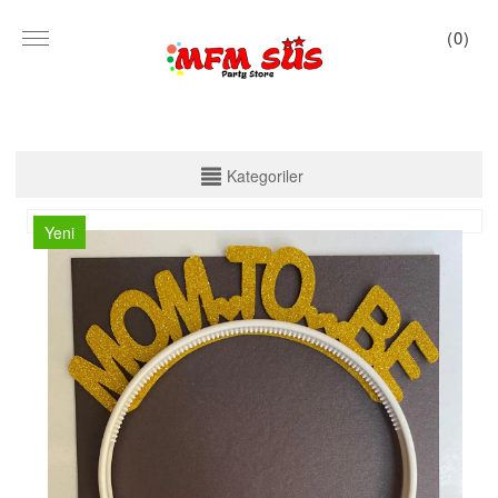
(
0
)
KATEGORİLER
Kategoriler
PARTİ SET KUTU
Yeni
TABAK VE BARDAK
PEÇETE
MASA ÖRTÜSÜ
ZARF BANNER
ZARF VARAKLI BANNER
KALİGRAFİ BANNER
MISIR KUTU