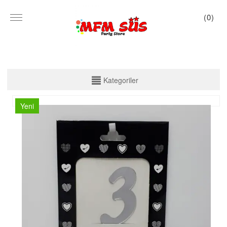
(
0
)
KATEGORİLER
Kategoriler
PARTİ SET KUTU
Yeni
TABAK VE BARDAK
PEÇETE
MASA ÖRTÜSÜ
ZARF BANNER
ZARF VARAKLI BANNER
KALİGRAFİ BANNER
MISIR KUTU