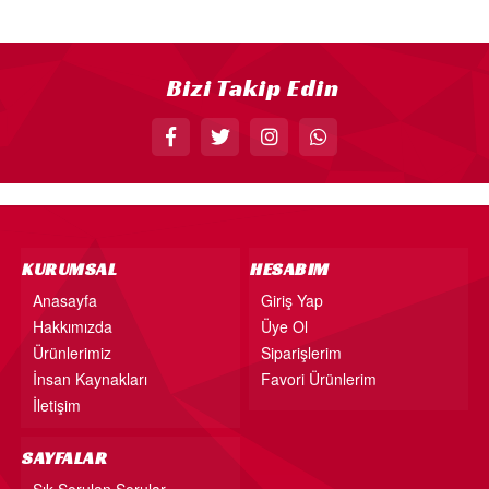
18” FOLYO BALON
34” FOLYO BALON
Bizi Takip Edin
40” FOLYO BALON
MUM
RAKAM MUM
PLEKSİ ÜRÜNLER
KURUMSAL
HESABIM
Anasayfa
Giriş Yap
Hakkımızda
Üye Ol
Ürünlerimiz
Siparişlerim
İnsan Kaynakları
Favori Ürünlerim
İletişim
SAYFALAR