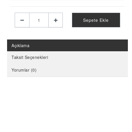
KELEBEK PARTİ MALZEMELERİ
LİMON PARTİ MALZEMELERİ
Sepete Ekle
KARPUZ PARTİ MALZEMELERİ
KİRAZ PARTİ MALZEMELERİ
FUTBOL PARTİ MALZEMELERİ
Açıklama
BASKETBOL PARTİ MALZEMELERİ
Taksit Seçenekleri
AHŞAP PARTİ MALZEMELERİ
Yorumlar (0)
AYAKLI PANO
EVA PARTİ SÜSLERİ
PARTİ TAÇ ÇEŞİTLERİ
EVA KÜRDAN
MİNİ PARTİ ŞAPKA
KARAKTERLİ FOLYO BALON