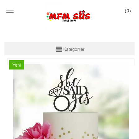
(
0
)
KATEGORİLER
Kategoriler
PARTİ SET KUTU
Yeni
TABAK VE BARDAK
PEÇETE
MASA ÖRTÜSÜ
ZARF BANNER
ZARF VARAKLI BANNER
KALİGRAFİ BANNER
MISIR KUTU