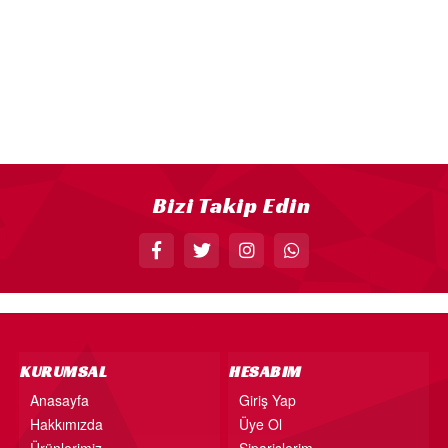
18” FOLYO BALON
34” FOLYO BALON
40” FOLYO BALON
MUM
RAKAM MUM
PLEKSİ ÜRÜNLER
Bizi Takip Edin
KURUMSAL
HESABIM
Anasayfa
Giriş Yap
Hakkımızda
Üye Ol