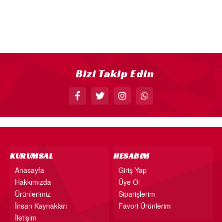
18” FOLYO BALON
34” FOLYO BALON
40” FOLYO BALON
MUM
Bizi Takip Edin
RAKAM MUM
PLEKSİ ÜRÜNLER
KURUMSAL
HESABIM
Anasayfa
Giriş Yap
Hakkımızda
Üye Ol
Ürünlerimiz
Siparişlerim
İnsan Kaynakları
Favori Ürünlerim
İletişim