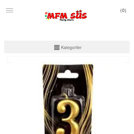
(
0
)
KATEGORİLER
Kategoriler
PARTİ SET KUTU
TABAK VE BARDAK
PEÇETE
MASA ÖRTÜSÜ
ZARF BANNER
ZARF VARAKLI BANNER
KALİGRAFİ BANNER
MISIR KUTU