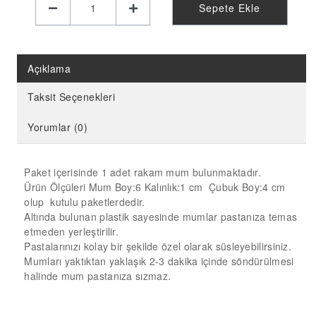
KELEBEK PARTİ MALZEMELERİ
Sepete Ekle
LİMON PARTİ MALZEMELERİ
KARPUZ PARTİ MALZEMELERİ
Açıklama
KİRAZ PARTİ MALZEMELERİ
Taksit Seçenekleri
FUTBOL PARTİ MALZEMELERİ
BASKETBOL PARTİ MALZEMELERİ
Yorumlar (0)
AHŞAP PARTİ MALZEMELERİ
Paket içerisinde 1 adet rakam mum bulunmaktadır.
AYAKLI PANO
Ürün Ölçüleri Mum Boy:6 Kalınlık:1 cm Çubuk Boy:4 cm
EVA PARTİ SÜSLERİ
olup kutulu paketlerdedir.
Altında bulunan plastik sayesinde mumlar pastanıza temas
PARTİ TAÇ ÇEŞİTLERİ
etmeden yerleştirilir.
Pastalarınızı kolay bir şekilde özel olarak süsleyebilirsiniz.
EVA KÜRDAN
Mumları yaktıktan yaklaşık 2-3 dakika içinde söndürülmesi
MİNİ PARTİ ŞAPKA
halinde mum pastanıza sızmaz.
KARAKTERLİ FOLYO BALON