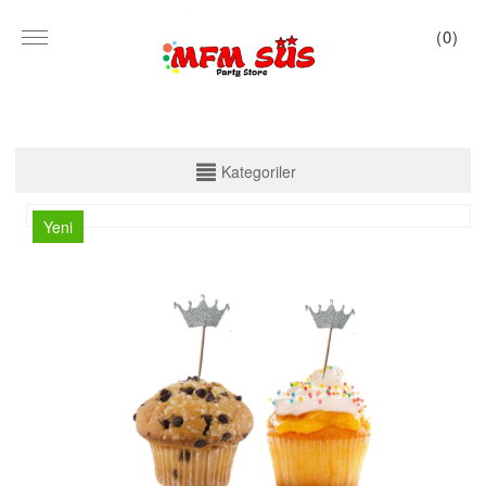
(
0
)
KATEGORİLER
Kategoriler
PARTİ SET KUTU
Yeni
TABAK VE BARDAK
PEÇETE
MASA ÖRTÜSÜ
ZARF BANNER
ZARF VARAKLI BANNER
KALİGRAFİ BANNER
MISIR KUTU