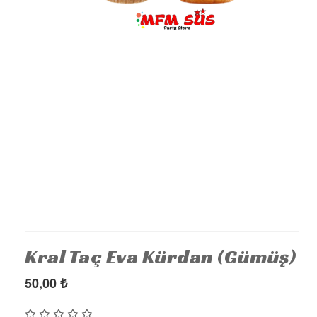
KÜRDAN
PASTA SÜSLERİ
ÜÇGEN FLAMA
MASA ETEĞİ
PERDE - ARKA FON SÜS
KONUŞMA BALONU
DEKORATİF BANNER
AYICIK - RETRO PARTİ MALZEMELERİ
HASIR PARTİ MALZEMELERİ
YARIM YAŞ PARTİ MALZEMELERİ
Kral Taç Eva Kürdan (Gümüş)
PAPATYA PARTİ MALZEMELERİ
50,00
₺
ÇİLEK PARTİ MALZEMELERİ