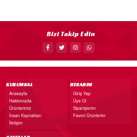
18” FOLYO BALON
34” FOLYO BALON
40” FOLYO BALON
Bizi Takip Edin
MUM
RAKAM MUM
PLEKSİ ÜRÜNLER
KURUMSAL
HESABIM
Anasayfa
Giriş Yap
Hakkımızda
Üye Ol
Ürünlerimiz
Siparişlerim
İnsan Kaynakları
Favori Ürünlerim
İletişim