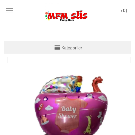
(
0
)
KATEGORİLER
Kategoriler
PARTİ SET KUTU
TABAK VE BARDAK
PEÇETE
MASA ÖRTÜSÜ
ZARF BANNER
ZARF VARAKLI BANNER
KALİGRAFİ BANNER
MISIR KUTU