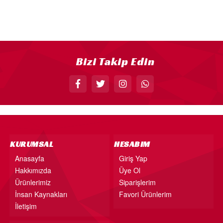
18” FOLYO BALON
34” FOLYO BALON
40” FOLYO BALON
MUM
Bizi Takip Edin
RAKAM MUM
PLEKSİ ÜRÜNLER
KURUMSAL
HESABIM
Anasayfa
Giriş Yap
Hakkımızda
Üye Ol
Ürünlerimiz
Siparişlerim
İnsan Kaynakları
Favori Ürünlerim
İletişim