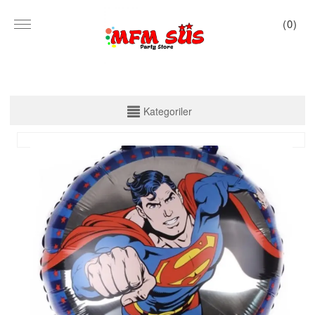
(
0
)
KATEGORİLER
Kategoriler
PARTİ SET KUTU
TABAK VE BARDAK
PEÇETE
MASA ÖRTÜSÜ
ZARF BANNER
ZARF VARAKLI BANNER
KALİGRAFİ BANNER
MISIR KUTU